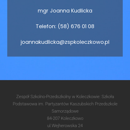
mgr Joanna Kudlicka
Telefon: (58) 676 01 08
joannakudlicka@zspkoleczkowo.pl
Zespół Szkolno-Przedszkolny w Koleczkowie: Szkoła
Podstawowa im. Partyzantów Kaszubskich Przedszkole
Samorządowe
84-207 Koleczkowo
ul.Wejherowska 24