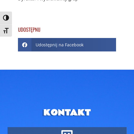
Toggle High Contrast
UDOSTĘPNIJ
Toggle Font size
Udostępnij na Facebook
KONTAKT