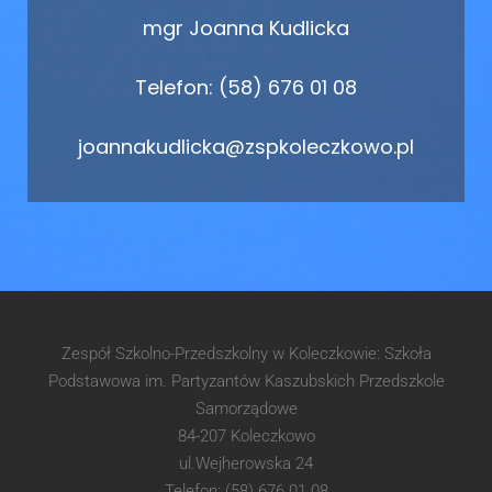
mgr Joanna Kudlicka
Telefon: (58) 676 01 08
joannakudlicka@zspkoleczkowo.pl
Zespół Szkolno-Przedszkolny w Koleczkowie: Szkoła
Podstawowa im. Partyzantów Kaszubskich Przedszkole
Samorządowe
84-207 Koleczkowo
ul.Wejherowska 24
Telefon: (58) 676 01 08