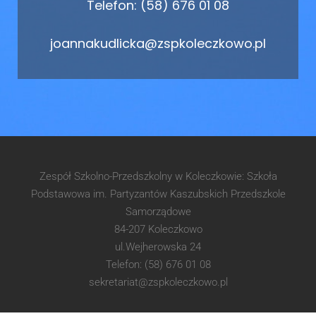
Telefon: (58) 676 01 08
joannakudlicka@zspkoleczkowo.pl
Zespół Szkolno-Przedszkolny w Koleczkowie: Szkoła
Podstawowa im. Partyzantów Kaszubskich Przedszkole
Samorządowe
84-207 Koleczkowo
ul.Wejherowska 24
Telefon: (58) 676 01 08
sekretariat@zspkoleczkowo.pl