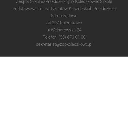
Zespół Szkolno-Przedszkolny w Koleczkowie: Szkoła
Podstawowa im. Partyzantów Kaszubskich Przedszkole
Samorządowe
84-207 Koleczkowo
ul.Wejherowska 24
Telefon: (58) 676 01 08
sekretariat@zspkoleczkowo.pl