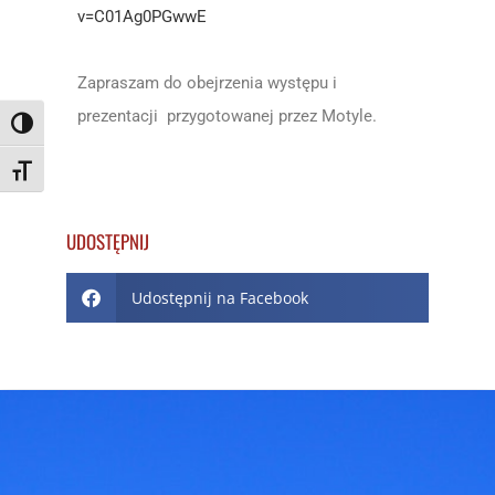
v=C01Ag0PGwwE
Zapraszam do obejrzenia występu i
prezentacji przygotowanej przez Motyle.
Toggle High Contrast
Toggle Font size
UDOSTĘPNIJ
Udostępnij na Facebook