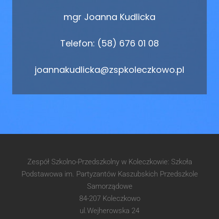
mgr Joanna Kudlicka
Telefon: (58) 676 01 08
joannakudlicka@zspkoleczkowo.pl
Zespół Szkolno-Przedszkolny w Koleczkowie: Szkoła
Podstawowa im. Partyzantów Kaszubskich Przedszkole
Samorządowe
84-207 Koleczkowo
ul.Wejherowska 24