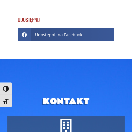
UDOSTĘPNIJ
Udostępnij na Facebook
Toggle High Contrast
KONTAKT
Toggle Font size