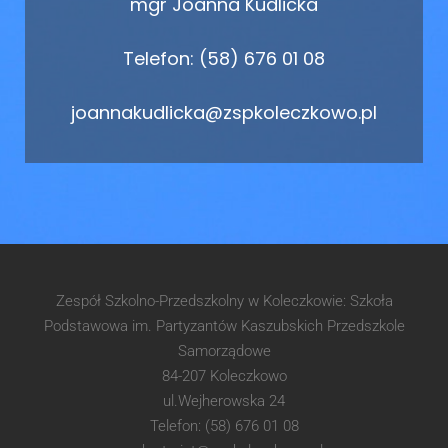
mgr Joanna Kudlicka
Telefon: (58) 676 01 08
joannakudlicka@zspkoleczkowo.pl
Zespół Szkolno-Przedszkolny w Koleczkowie: Szkoła
Podstawowa im. Partyzantów Kaszubskich Przedszkole
Samorządowe
84-207 Koleczkowo
ul.Wejherowska 24
Telefon: (58) 676 01 08