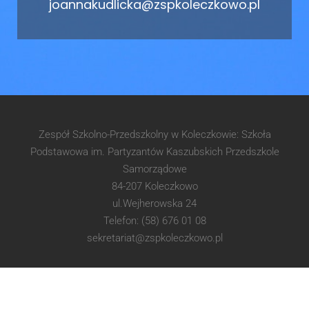
joannakudlicka@zspkoleczkowo.pl
Zespół Szkolno-Przedszkolny w Koleczkowie: Szkoła
Podstawowa im. Partyzantów Kaszubskich Przedszkole
Samorządowe
84-207 Koleczkowo
ul.Wejherowska 24
Telefon: (58) 676 01 08
sekretariat@zspkoleczkowo.pl