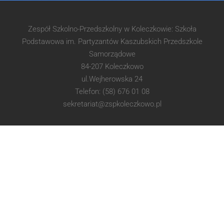
Zespół Szkolno-Przedszkolny w Koleczkowie: Szkoła
Podstawowa im. Partyzantów Kaszubskich Przedszkole
Samorządowe
84-207 Koleczkowo
ul.Wejherowska 24
Telefon: (58) 676 01 08
sekretariat@zspkoleczkowo.pl