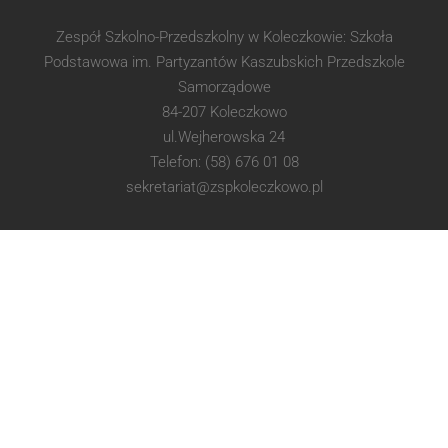
Zespół Szkolno-Przedszkolny w Koleczkowie: Szkoła
Podstawowa im. Partyzantów Kaszubskich Przedszkole
Samorządowe
84-207 Koleczkowo
ul.Wejherowska 24
Telefon: (58) 676 01 08
sekretariat@zspkoleczkowo.pl