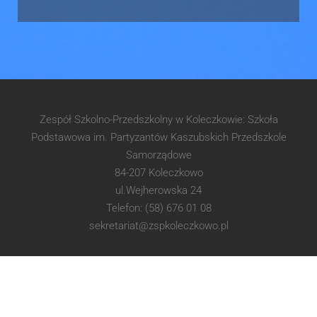
Zespół Szkolno-Przedszkolny w Koleczkowie: Szkoła
Podstawowa im. Partyzantów Kaszubskich Przedszkole
Samorządowe
84-207 Koleczkowo
ul.Wejherowska 24
Telefon: (58) 676 01 08
sekretariat@zspkoleczkowo.pl