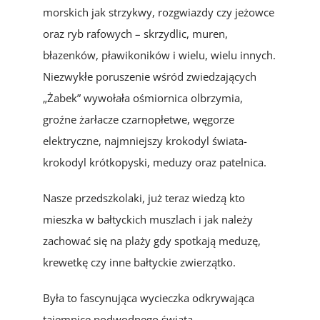
morskich jak strzykwy, rozgwiazdy czy jeżowce
oraz ryb rafowych – skrzydlic, muren,
błazenków, pławikoników i wielu, wielu innych.
Niezwykłe poruszenie wśród zwiedzających
„Żabek” wywołała ośmiornica olbrzymia,
groźne żarłacze czarnopłetwe, węgorze
elektryczne, najmniejszy krokodyl świata-
krokodyl krótkopyski, meduzy oraz patelnica.
Nasze przedszkolaki, już teraz wiedzą kto
mieszka w bałtyckich muszlach i jak należy
zachować się na plaży gdy spotkają meduzę,
krewetkę czy inne bałtyckie zwierzątko.
Była to fascynująca wycieczka odkrywająca
tajemnice podwodnego świata….