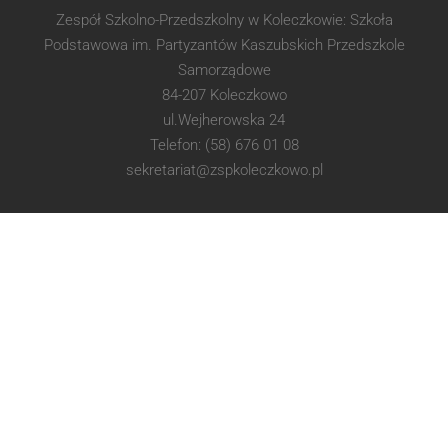
Zespół Szkolno-Przedszkolny w Koleczkowie: Szkoła
Podstawowa im. Partyzantów Kaszubskich Przedszkole
Samorządowe
84-207 Koleczkowo
ul.Wejherowska 24
Telefon: (58) 676 01 08
sekretariat@zspkoleczkowo.pl