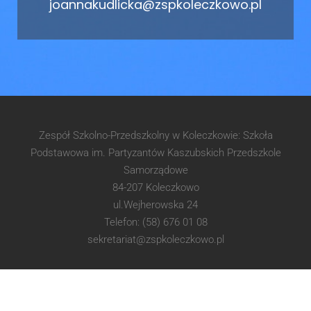
joannakudlicka@zspkoleczkowo.pl
Zespół Szkolno-Przedszkolny w Koleczkowie: Szkoła
Podstawowa im. Partyzantów Kaszubskich Przedszkole
Samorządowe
84-207 Koleczkowo
ul.Wejherowska 24
Telefon: (58) 676 01 08
sekretariat@zspkoleczkowo.pl