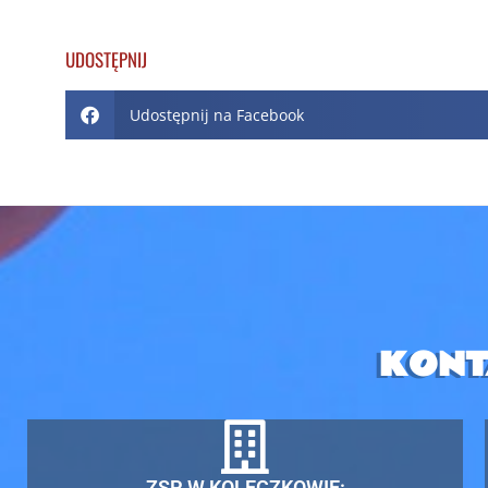
UDOSTĘPNIJ
Udostępnij na Facebook
KONT
ZSP W KOLECZKOWIE: