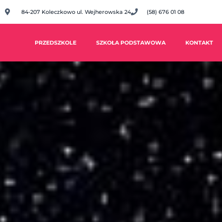
84-207 Koleczkowo ul. Wejherowska 24
(58) 676 01 08
PRZEDSZKOLE
SZKOŁA PODSTAWOWA
KONTAKT