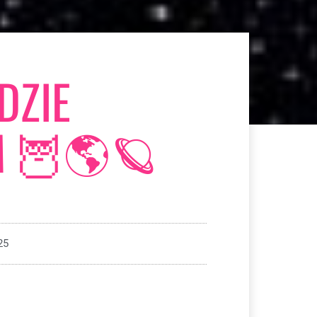
DZIE
 🦉🌎🪐
25