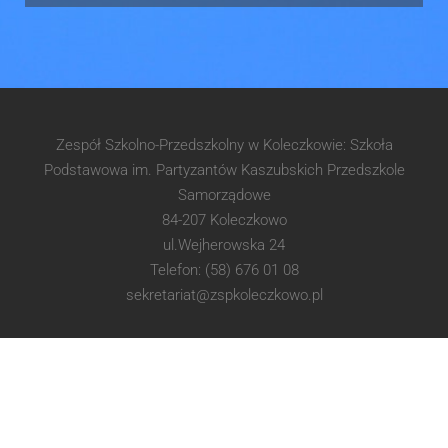
Zespół Szkolno-Przedszkolny w Koleczkowie: Szkoła
Podstawowa im. Partyzantów Kaszubskich Przedszkole
Samorządowe
84-207 Koleczkowo
ul.Wejherowska 24
Telefon: (58) 676 01 08
sekretariat@zspkoleczkowo.pl