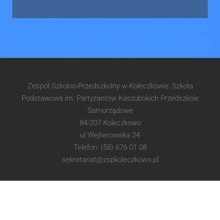
Zespół Szkolno-Przedszkolny w Koleczkowie: Szkoła
Podstawowa im. Partyzantów Kaszubskich Przedszkole
Samorządowe
84-207 Koleczkowo
ul.Wejherowska 24
Telefon: (58) 676 01 08
sekretariat@zspkoleczkowo.pl