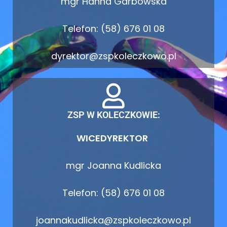
mgr Hanna Garbowska
Telefon: (58) 676 01 08
dyrektor@zspkoleczkowo.pl
ZSP W KOLECZKOWIE:
WICEDYREKTOR
mgr Joanna Kudlicka
Telefon: (58) 676 01 08
joannakudlicka@zspkoleczkowo.pl