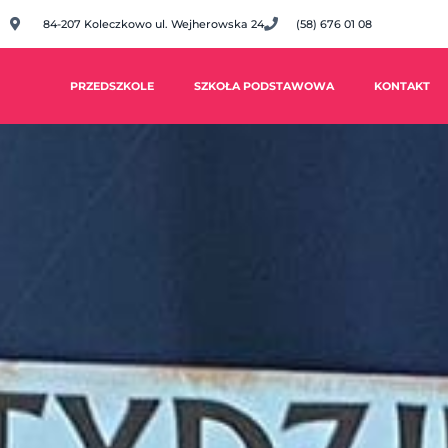
84-207 Koleczkowo ul. Wejherowska 24
(58) 676 01 08
PRZEDSZKOLE
SZKOŁA PODSTAWOWA
KONTAKT