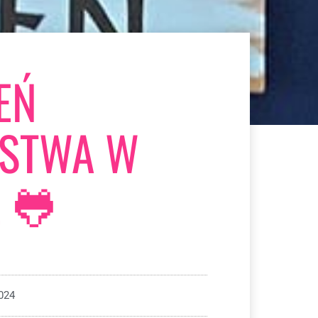
EŃ
ŃSTWA W
 🐸
024