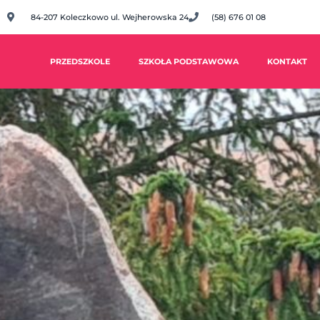
84-207 Koleczkowo ul. Wejherowska 24
(58) 676 01 08
PRZEDSZKOLE
SZKOŁA PODSTAWOWA
KONTAKT