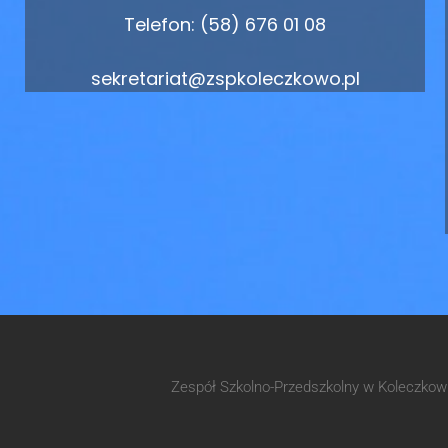
Telefon: (58) 676 01 08
sekretariat@zspkoleczkowo.pl
Zespół Szkolno-Przedszkolny w Koleczko