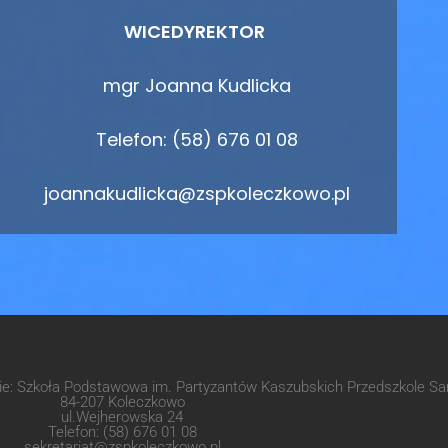
WICEDYREKTOR
mgr Joanna Kudlicka
Telefon: (58) 676 01 08
joannakudlicka@zspkoleczkowo.pl
wie: Szkoła Podstawowa im. Partyzantów Kaszubskich Przedszkole 
84-207 Koleczkowo
ul.Wejherowska 24
Telefon: (58) 676 01 08
sekretariat@zspkoleczkowo.pl