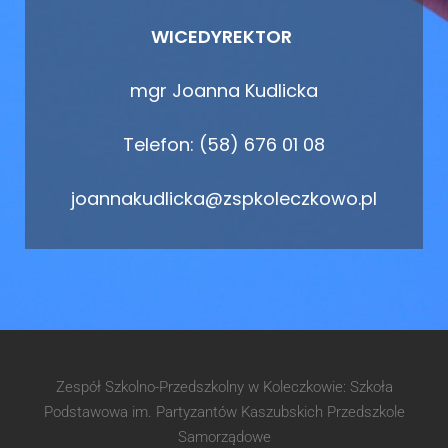
WICEDYREKTOR
mgr Joanna Kudlicka
Telefon: (58) 676 01 08
joannakudlicka@zspkoleczkowo.pl
Zespół Szkolno-Przedszkolny w Koleczkowie: Szkoła
Podstawowa im. Partyzantów Kaszubskich Przedszkole
Samorządowe