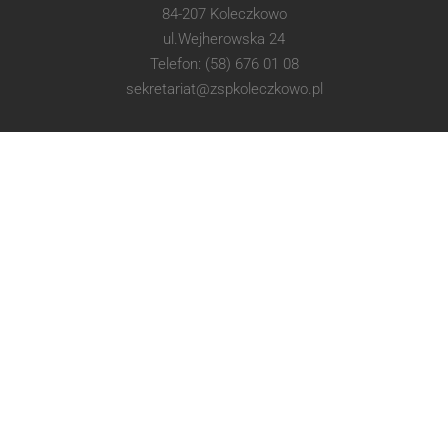
84-207 Koleczkowo
ul.Wejherowska 24
Telefon: (58) 676 01 08
sekretariat@zspkoleczkowo.pl