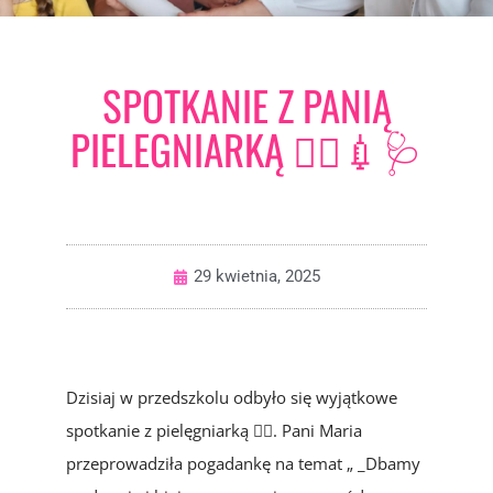
SPOTKANIE Z PANIĄ
PIELEGNIARKĄ 👩‍⚕️💉🩺
29 kwietnia, 2025
Dzisiaj w przedszkolu odbyło się wyjątkowe
spotkanie z pielęgniarką 👩‍⚕️. Pani Maria
przeprowadziła pogadankę na temat „ _Dbamy