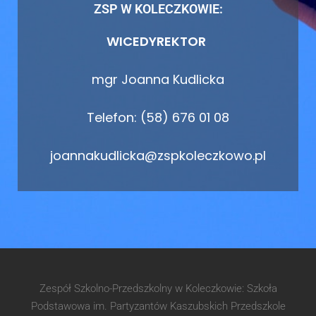
ZSP W KOLECZKOWIE:
WICEDYREKTOR
mgr Joanna Kudlicka
Telefon: (58) 676 01 08
joannakudlicka@zspkoleczkowo.pl
Zespół Szkolno-Przedszkolny w Koleczkowie: Szkoła
Podstawowa im. Partyzantów Kaszubskich Przedszkole