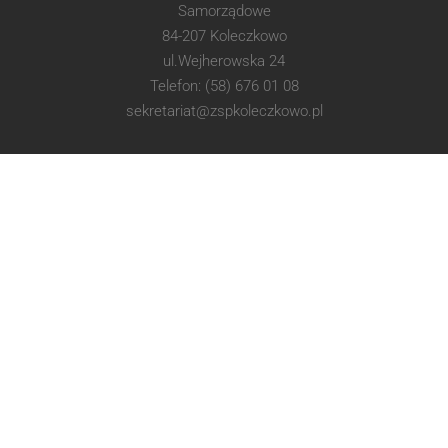
Samorządowe
84-207 Koleczkowo
ul.Wejherowska 24
Telefon: (58) 676 01 08
sekretariat@zspkoleczkowo.pl