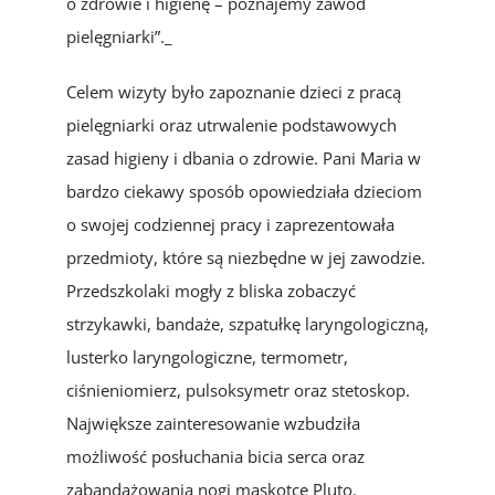
o zdrowie i higienę – poznajemy zawód
pielęgniarki”._
Celem wizyty było zapoznanie dzieci z pracą
pielęgniarki oraz utrwalenie podstawowych
zasad higieny i dbania o zdrowie. Pani Maria w
bardzo ciekawy sposób opowiedziała dzieciom
o swojej codziennej pracy i zaprezentowała
przedmioty, które są niezbędne w jej zawodzie.
Przedszkolaki mogły z bliska zobaczyć
strzykawki, bandaże, szpatułkę laryngologiczną,
lusterko laryngologiczne, termometr,
ciśnieniomierz, pulsoksymetr oraz stetoskop.
Największe zainteresowanie wzbudziła
możliwość posłuchania bicia serca oraz
zabandażowania nogi maskotce Pluto.