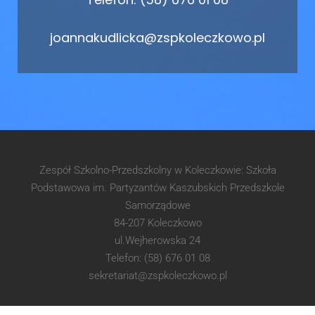
joannakudlicka@zspkoleczkowo.pl
Zespół Szkolno-Przedszkolny w Koleczkowie: Szkoła
Podstawowa im. Partyzantów Kaszubskich Przedszkole
Samorządowe
84-207 Koleczkowo
ul.Wejherowska 24
Telefon: (58) 676 01 08
sekretariat@zspkoleczkowo.pl