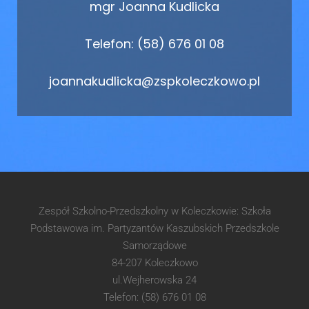
mgr Joanna Kudlicka
Telefon: (58) 676 01 08
joannakudlicka@zspkoleczkowo.pl
Zespół Szkolno-Przedszkolny w Koleczkowie: Szkoła
Podstawowa im. Partyzantów Kaszubskich Przedszkole
Samorządowe
84-207 Koleczkowo
ul.Wejherowska 24
Telefon: (58) 676 01 08