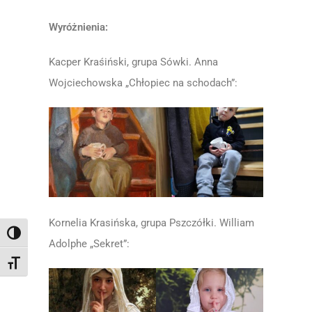
Wyróżnienia:
Kacper Kraśiński, grupa Sówki. Anna
Wojciechowska „Chłopiec na schodach”:
Kornelia Krasińska, grupa Pszczółki. William
Toggle High Contrast
Adolphe „Sekret”:
Toggle Font size