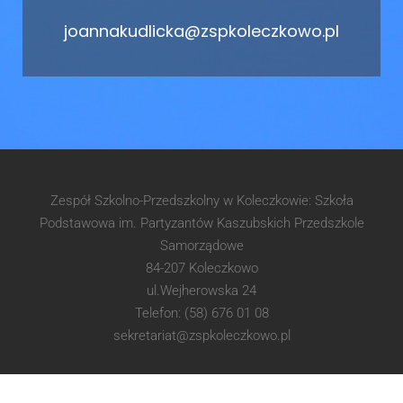
joannakudlicka@zspkoleczkowo.pl
Zespół Szkolno-Przedszkolny w Koleczkowie: Szkoła
Podstawowa im. Partyzantów Kaszubskich Przedszkole
Samorządowe
84-207 Koleczkowo
ul.Wejherowska 24
Telefon: (58) 676 01 08
sekretariat@zspkoleczkowo.pl