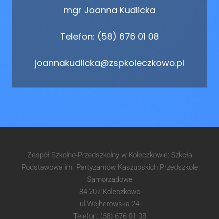
mgr Joanna Kudlicka
Telefon: (58) 676 01 08
joannakudlicka@zspkoleczkowo.pl
Zespół Szkolno-Przedszkolny w Koleczkowie: Szkoła
Podstawowa im. Partyzantów Kaszubskich Przedszkole
Samorządowe
84-207 Koleczkowo
ul.Wejherowska 24
Telefon: (58) 676 01 08