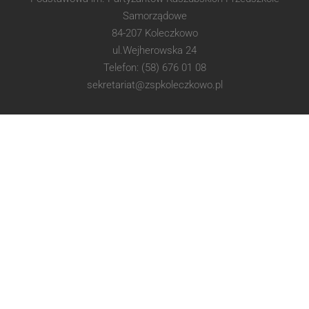
Samorządowe
84-207 Koleczkowo
ul.Wejherowska 24
Telefon: (58) 676 01 08
sekretariat@zspkoleczkowo.pl