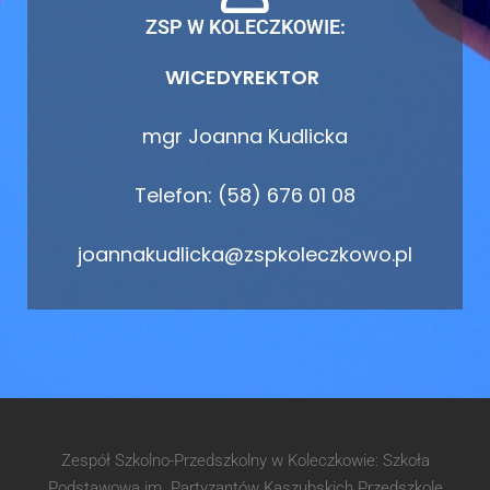
ZSP W KOLECZKOWIE:
WICEDYREKTOR
mgr Joanna Kudlicka
Telefon: (58) 676 01 08
joannakudlicka@zspkoleczkowo.pl
Zespół Szkolno-Przedszkolny w Koleczkowie: Szkoła
Podstawowa im. Partyzantów Kaszubskich Przedszkole