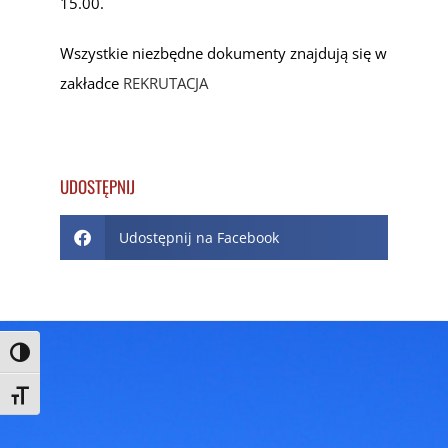
15.00.
Wszystkie niezbędne dokumenty znajdują się w
zakładce
REKRUTACJA
UDOSTĘPNIJ
Udostępnij na Facebook
Toggle High Contrast
Toggle Font size