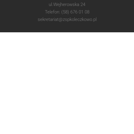
ul.Wejherowska 24
Telefon: (58) 676 01 08
sekretariat@zspkoleczkowo.pl