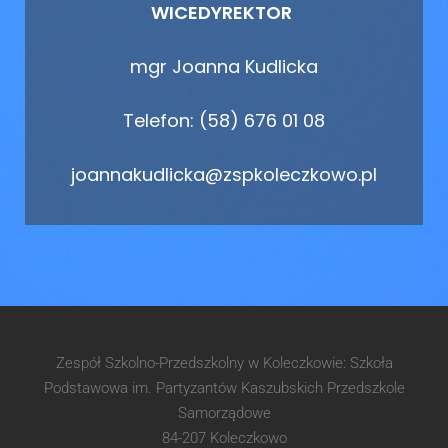
WICEDYREKTOR
mgr Joanna Kudlicka
Telefon: (58) 676 01 08
joannakudlicka@zspkoleczkowo.pl
Zespół Szkolno-Przedszkolny w Koleczkowie: Szkoła
Podstawowa im. Partyzantów Kaszubskich Przedszkole
Samorządowe
84-207 Koleczkowo