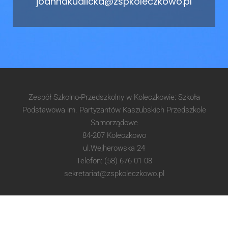
joannakudlicka@zspkoleczkowo.pl
Zespół Szkolno-Przedszkolny w Koleczkowie: Szkoła
Podstawowa im. Partyzantów Kaszubskich Przedszkole
Samorządowe
84-207 Koleczkowo
ul.Wejherowska 24
Telefon: (58) 676 01 08
sekretariat@zspkoleczkowo.pl