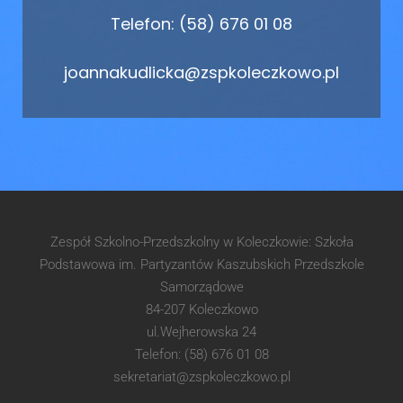
Telefon: (58) 676 01 08
joannakudlicka@zspkoleczkowo.pl
Zespół Szkolno-Przedszkolny w Koleczkowie: Szkoła
Podstawowa im. Partyzantów Kaszubskich Przedszkole
Samorządowe
84-207 Koleczkowo
ul.Wejherowska 24
Telefon: (58) 676 01 08
sekretariat@zspkoleczkowo.pl