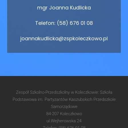
mgr Joanna Kudlicka
Telefon: (58) 676 01 08
joannakudlicka@zspkoleczkowo.pl
Zespół Szkolno-Przedszkolny w Koleczkowie: Szkoła
Podstawowa im. Partyzantów Kaszubskich Przedszkole
Samorządowe
84-207 Koleczkowo
ul.Wejherowska 24