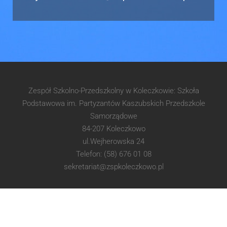
Zespół Szkolno-Przedszkolny w Koleczkowie: Szkoła
Podstawowa im. Partyzantów Kaszubskich Przedszkole
Samorządowe
84-207 Koleczkowo
ul.Wejherowska 24
Telefon: (58) 676 01 08
sekretariat@zspkoleczkowo.pl