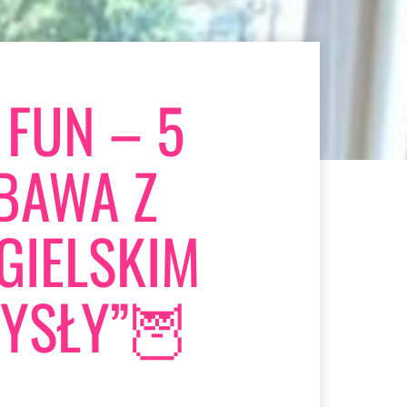
 FUN – 5
BAWA Z
GIELSKIM
YSŁY”🦉