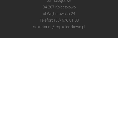
Samorządowe
84-207 Koleczkowo
ul.Wejherowska 24
Telefon: (58) 676 01 08
sekretariat@zspkoleczkowo.pl