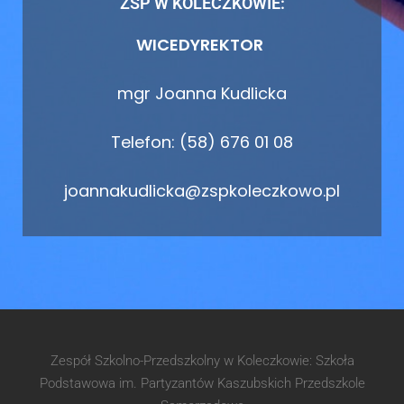
ZSP W KOLECZKOWIE:
WICEDYREKTOR
mgr Joanna Kudlicka
Telefon: (58) 676 01 08
joannakudlicka@zspkoleczkowo.pl
Zespół Szkolno-Przedszkolny w Koleczkowie: Szkoła
Podstawowa im. Partyzantów Kaszubskich Przedszkole