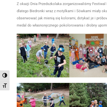
Z okazji Dnia Przedszkolaka zorganizowaliśmy Festiwal
dlatego Biedronki wraz z motylkami i Sówkami miały oka
obserwować jak mienią się kolorami, dotykać je i próbo
medal do własnoręcznego pokolorowania i drobny upomi
Toggle High Contrast
Toggle Font size