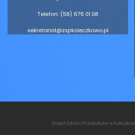
Telefon: (58) 676 01 08
sekretariat@zspkoleczkowo.pl
Zespół Szkolno-Przedszkolny w Koleczko