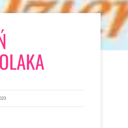
Ń
OLAKA
023