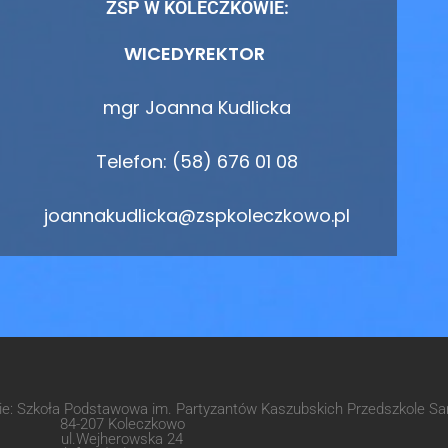
ZSP W KOLECZKOWIE:
WICEDYREKTOR
mgr Joanna Kudlicka
Telefon: (58) 676 01 08
joannakudlicka@zspkoleczkowo.pl
wie: Szkoła Podstawowa im. Partyzantów Kaszubskich Przedszkole 
84-207 Koleczkowo
ul.Wejherowska 24