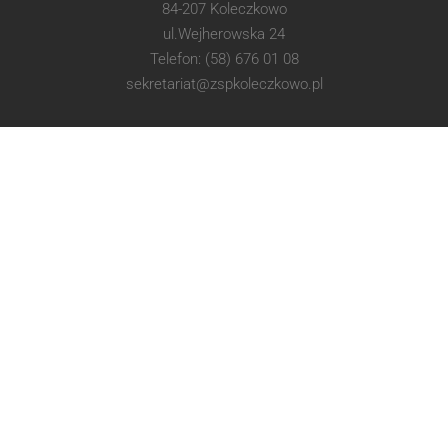
84-207 Koleczkowo
ul.Wejherowska 24
Telefon: (58) 676 01 08
sekretariat@zspkoleczkowo.pl