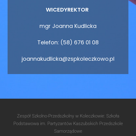
WICEDYREKTOR
mgr Joanna Kudlicka
Telefon: (58) 676 01 08
joannakudlicka@zspkoleczkowo.pl
Zespół Szkolno-Przedszkolny w Koleczkowie: Szkoła
Podstawowa im. Partyzantów Kaszubskich Przedszkole
Samorządowe