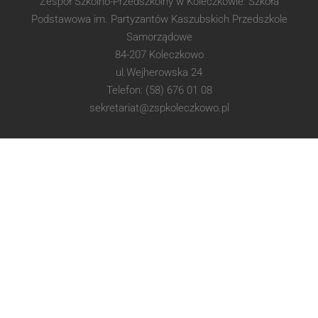
Zespół Szkolno-Przedszkolny w Koleczkowie: Szkoła
Podstawowa im. Partyzantów Kaszubskich Przedszkole
Samorządowe
84-207 Koleczkowo
ul.Wejherowska 24
Telefon: (58) 676 01 08
sekretariat@zspkoleczkowo.pl