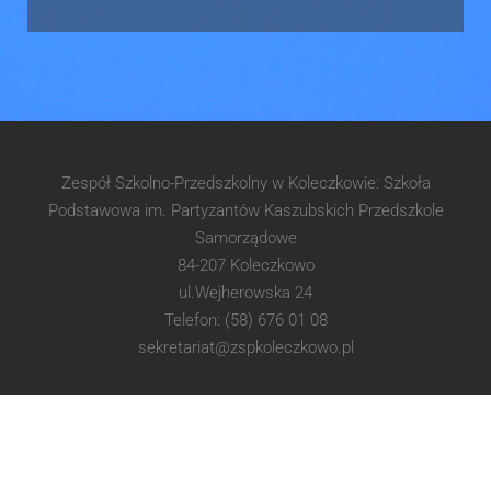
Zespół Szkolno-Przedszkolny w Koleczkowie: Szkoła
Podstawowa im. Partyzantów Kaszubskich Przedszkole
Samorządowe
84-207 Koleczkowo
ul.Wejherowska 24
Telefon: (58) 676 01 08
sekretariat@zspkoleczkowo.pl