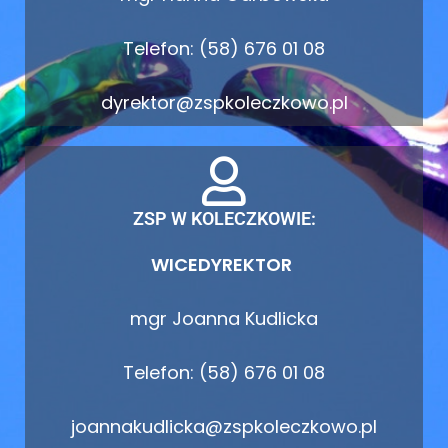
Telefon: (58) 676 01 08
dyrektor@zspkoleczkowo.pl
ZSP W KOLECZKOWIE:
WICEDYREKTOR
mgr Joanna Kudlicka
Telefon: (58) 676 01 08
joannakudlicka@zspkoleczkowo.pl