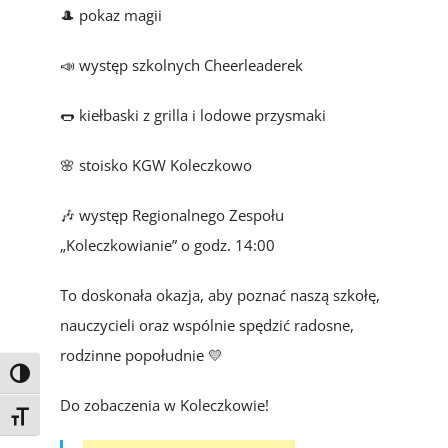
🎩 pokaz magii
📣 występ szkolnych Cheerleaderek
🌭 kiełbaski z grilla i lodowe przysmaki
🌸 stoisko KGW Koleczkowo
🎶 występ Regionalnego Zespołu
„Koleczkowianie” o godz. 14:00
To doskonała okazja, aby poznać naszą szkołę,
nauczycieli oraz wspólnie spędzić radosne,
rodzinne popołudnie 💛
Toggle High Contrast
Do zobaczenia w Koleczkowie!
Toggle Font size