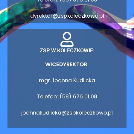
dyrektor@zspkoleczkowo.pl
ZSP W KOLECZKOWIE:
WICEDYREKTOR
mgr Joanna Kudlicka
Telefon: (58) 676 01 08
joannakudlicka@zspkoleczkowo.pl