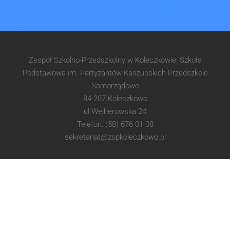
Zespół Szkolno-Przedszkolny w Koleczkowie: Szkoła
Podstawowa im. Partyzantów Kaszubskich Przedszkole
Samorządowe
84-207 Koleczkowo
ul.Wejherowska 24
Telefon: (58) 676 01 08
sekretariat@zspkoleczkowo.pl