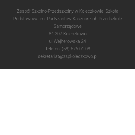
Zespół Szkolno-Przedszkolny w Koleczkowie: Szkoła
Podstawowa im. Partyzantów Kaszubskich Przedszkole
Samorządowe
84-207 Koleczkowo
ul.Wejherowska 24
Telefon: (58) 676 01 08
sekretariat@zspkoleczkowo.pl