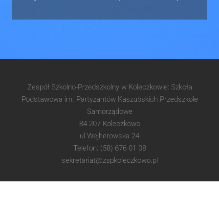
Zespół Szkolno-Przedszkolny w Koleczkowie: Szkoła
Podstawowa im. Partyzantów Kaszubskich Przedszkole
Samorządowe
84-207 Koleczkowo
ul.Wejherowska 24
Telefon: (58) 676 01 08
sekretariat@zspkoleczkowo.pl