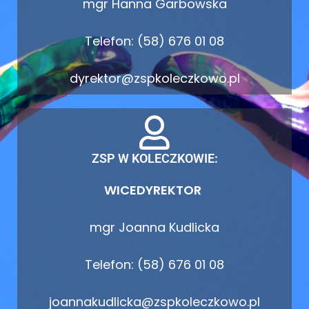
mgr Hanna Garbowska
Telefon: (58) 676 01 08
dyrektor@zspkoleczkowo.pl
ZSP W KOLECZKOWIE:
WICEDYREKTOR
mgr Joanna Kudlicka
Telefon: (58) 676 01 08
joannakudlicka@zspkoleczkowo.pl