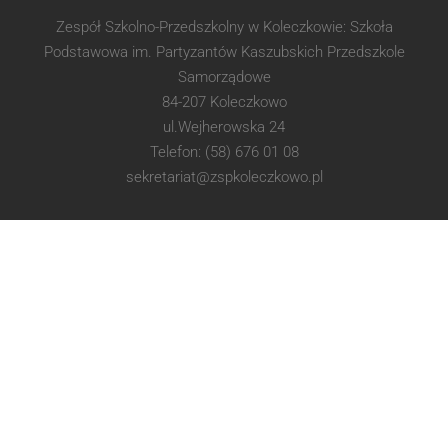
Zespół Szkolno-Przedszkolny w Koleczkowie: Szkoła
Podstawowa im. Partyzantów Kaszubskich Przedszkole
Samorządowe
84-207 Koleczkowo
ul.Wejherowska 24
Telefon: (58) 676 01 08
sekretariat@zspkoleczkowo.pl