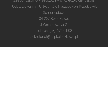
Zespół Szkolno-Przedszkolny w Koleczkowie: Szkoła
Podstawowa im. Partyzantów Kaszubskich Przedszkole
Samorządowe
84-207 Koleczkowo
ul.Wejherowska 24
Telefon: (58) 676 01 08
sekretariat@zspkoleczkowo.pl