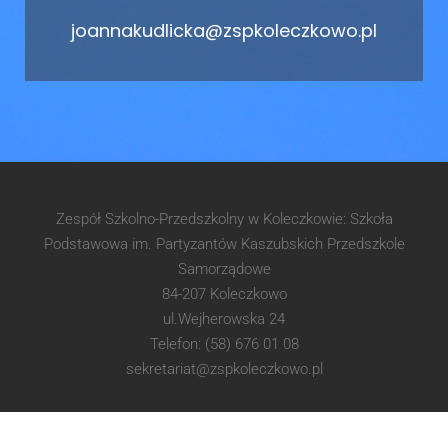
joannakudlicka@zspkoleczkowo.pl
Zespół Szkolno-Przedszkolny w Koleczkowie: Szkoła
Podstawowa im. Partyzantów Kaszubskich Przedszkole
Samorządowe
84-207 Koleczkowo
ul.Wejherowska 24
Telefon: (58) 676 01 08
sekretariat@zspkoleczkowo.pl