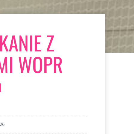
KANIE Z
MI WOPR

026