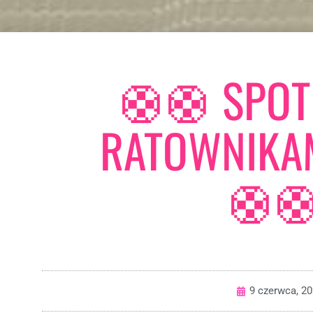
🛟🛟 SPOT
RATOWNIKA
🛟
9 czerwca, 2