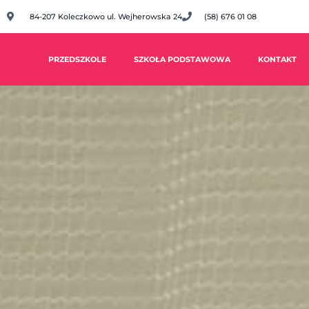
84-207 Koleczkowo ul. Wejherowska 24
(58) 676 01 08
PRZEDSZKOLE
SZKOŁA PODSTAWOWA
KONTAKT