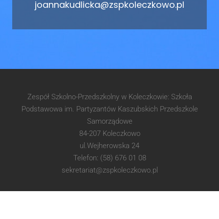
joannakudlicka@zspkoleczkowo.pl
Zespół Szkolno-Przedszkolny w Koleczkowie: Szkoła
Podstawowa im. Partyzantów Kaszubskich Przedszkole
Samorządowe
84-207 Koleczkowo
ul.Wejherowska 24
Telefon: (58) 676 01 08
sekretariat@zspkoleczkowo.pl