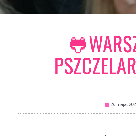
🐸WARSZ
PSZCZELAR
26 maja, 20