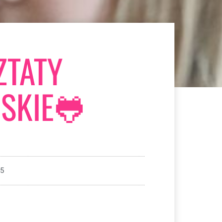
TATY
SKIE🐸
25