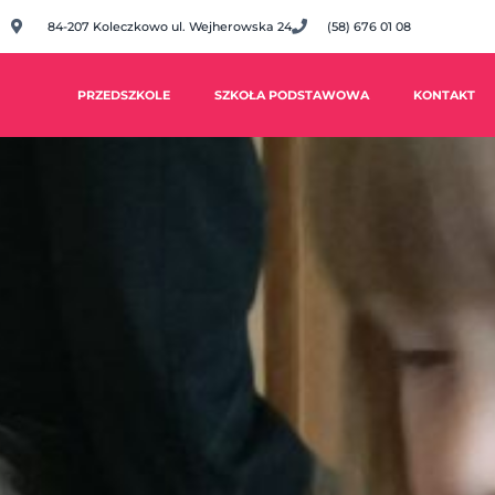
84-207 Koleczkowo ul. Wejherowska 24
(58) 676 01 08
PRZEDSZKOLE
SZKOŁA PODSTAWOWA
KONTAKT