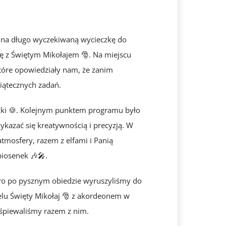
ę na długo wyczekiwaną wycieczkę do
ię z Świętym Mikołajem 🎅. Na miejscu
które opowiedziały nam, że zanim
wiątecznych zadań.
czki 🍪. Kolejnym punktem programu było
kazać się kreatywnością i precyzją. W
tmosfery, razem z elfami i Panią
piosenek 🎶🎤.
iero po pysznym obiedzie wyruszyliśmy do
elu Święty Mikołaj 🎅 z akordeonem w
e śpiewaliśmy razem z nim.