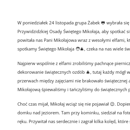
W poniedziałek 24 listopada grupa Żabek 🐸 wybrała si
Przywidzidzkiej Osady Świętego Mikołaja, aby spotkać s
powitała nas Pani Mikołajowa wraz z wesołymi elfami, 
spotkamy Świętego Mikołaja 🧑‍🎄, czeka na nas wiele ś
Najpierw wspólnie z elfami zrobiliśmy pachnące pierni
dekorowanie świątecznych ozdób 🎄, tutaj każdy mógł wy
przerwach między zajęciami nie brakowało świątecznej a
Mikołajową śpiewaliśmy i tańczyliśmy do świątecznych 
Choć czas mijał, Mikołaj wciąż się nie pojawiał 😉. Dop
domku nad jeziorem. Tam przy kominku, siedział na fot
ręku. Przywitał nas serdecznie i zagrał kilka kolęd, któr