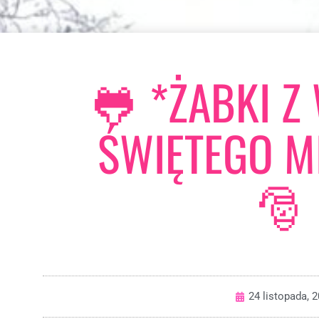
🐸 *ŻABKI Z
ŚWIĘTEGO M
🎅
24 listopada, 