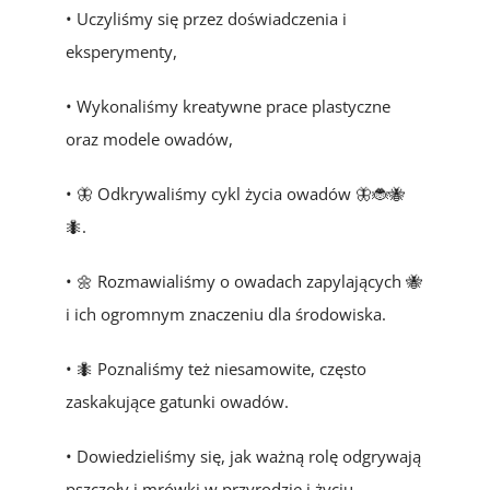
• Uczyliśmy się przez doświadczenia i
eksperymenty,
• Wykonaliśmy kreatywne prace plastyczne
oraz modele owadów,
• 🦋 Odkrywaliśmy cykl życia owadów 🦋🐞🐝
🐜.
• 🌼 Rozmawialiśmy o owadach zapylających 🐝
i ich ogromnym znaczeniu dla środowiska.
• 🐜 Poznaliśmy też niesamowite, często
zaskakujące gatunki owadów.
• Dowiedzieliśmy się, jak ważną rolę odgrywają
pszczoły i mrówki w przyrodzie i życiu