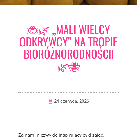
🐞🌿 „MALI WIELCY
ODKRYWCY” NA TROPIE
BIORÓŻNORODNOŚCI!
🌿🐝
24 czerwca, 2026
Za nami niezwykle inspirujący cykl zajęć,