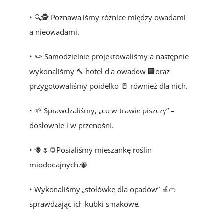
• 🔍🕵️ Poznawaliśmy różnice między owadami
a nieowadami.
• ✏️ Samodzielnie projektowaliśmy a następnie
wykonaliśmy 🔨 hotel dla owadów 🏢oraz
przygotowaliśmy poidełko 🥛 również dla nich.
• 🌱 Sprawdzaliśmy, „co w trawie piszczy” –
dosłownie i w przenośni.
• 🪻🌷🌻Posialiśmy mieszankę roślin
miododajnych.🐝
• Wykonaliśmy „stołówkę dla opadów” 🍎🍊
sprawdzając ich kubki smakowe.