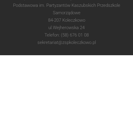
Podstawowa im. Partyzantów Kaszubskich Przedszkole
Samorządowe
84-207 Koleczkowo
ul.Wejherowska 24
Telefon: (58) 676 01 08
sekretariat@zspkoleczkowo.pl