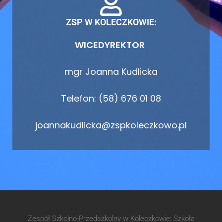
ZSP W KOLECZKOWIE:
WICEDYREKTOR
mgr Joanna Kudlicka
Telefon: (58) 676 01 08
joannakudlicka@zspkoleczkowo.pl
Zespół Szkolno-Przedszkolny w Koleczkowie: Szkoła