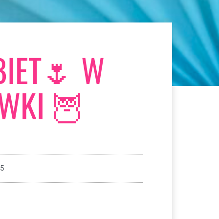
BIET🌷 W
WKI 🦉
25