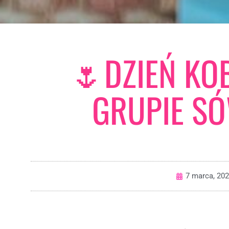
🌷DZIEŃ KO
GRUPIE SÓ
7 marca, 20