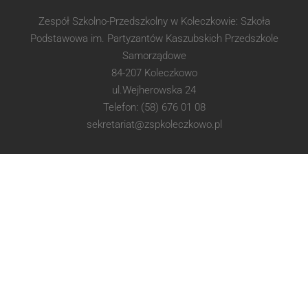
Zespół Szkolno-Przedszkolny w Koleczkowie: Szkoła
Podstawowa im. Partyzantów Kaszubskich Przedszkole
Samorządowe
84-207 Koleczkowo
ul.Wejherowska 24
Telefon: (58) 676 01 08
sekretariat@zspkoleczkowo.pl