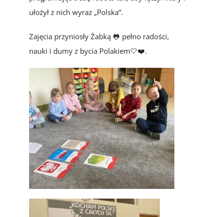
ułożył z nich wyraz „Polska”.
Zajęcia przyniosły Żabką 🐸 pełno radości,
nauki i dumy z bycia Polakiem🤍❤️.