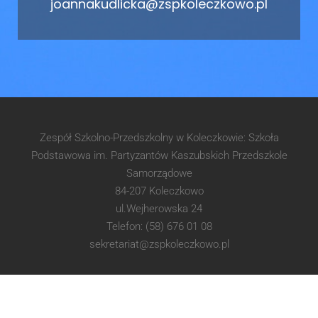
joannakudlicka@zspkoleczkowo.pl
Zespół Szkolno-Przedszkolny w Koleczkowie: Szkoła
Podstawowa im. Partyzantów Kaszubskich Przedszkole
Samorządowe
84-207 Koleczkowo
ul.Wejherowska 24
Telefon: (58) 676 01 08
sekretariat@zspkoleczkowo.pl