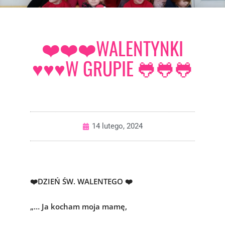
❤️❤️❤️WALENTYNKI
♥️♥️♥️W GRUPIE 🐸🐸🐸
14 lutego, 2024
❤️DZIEŃ ŚW. WALENTEGO ❤️
„… Ja kocham moja mamę,